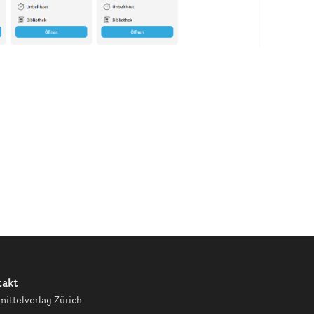
takt
mittelverlag Zürich