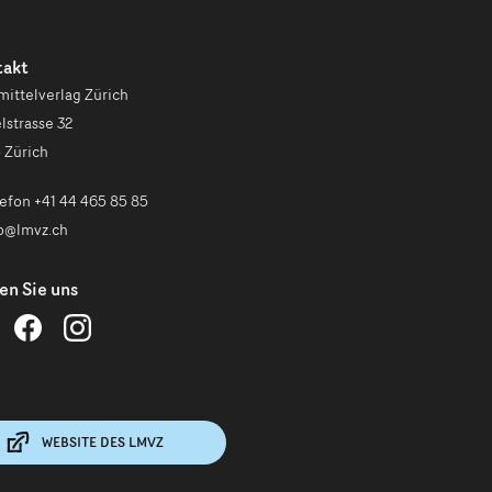
takt
mittelverlag Zürich
lstrasse 32
 Zürich
efon +41 44 465 85 85
o@lmvz.ch
en Sie uns
ehrmittelverlag
Lehrmittelverlag
Lehrmittelverlag
ürich
Zürich
Zürich
uf
auf
auf
inkedIn
LinkedIn
LinkedIn
olgen
folgen
folgen
WEBSITE DES LMVZ