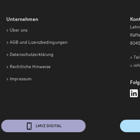
Unternehmen
Kon
Lehr
Über uns
Räffe
AGB und Lizenzbedingungen
8045
Datenschutzerklärung
Tel
inf
Rechtliche Hinweise
Impressum
Folg
L
Z
a
L
f
LMVZ DIGITAL