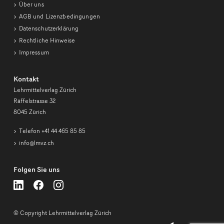
Über uns
AGB und Lizenzbedingungen
Datenschutzerklärung
Rechtliche Hinweise
Impressum
Kontakt
Lehrmittelverlag Zürich
Räffelstrasse 32
8045 Zürich
Telefon +41 44 465 85 85
info@lmvz.ch
Folgen Sie uns
Lehrmittelverlag
Lehrmittelverlag
Lehrmittelverlag
Zürich
Zürich
Zürich
auf
auf
auf
LinkedIn
LinkedIn
LinkedIn
© Copyright Lehrmittelverlag Zürich
folgen
folgen
folgen