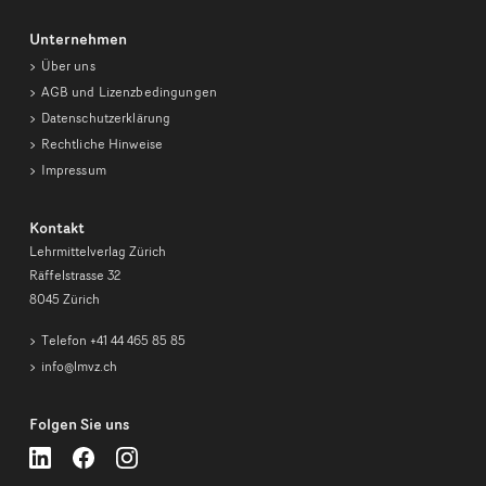
Unternehmen
Über uns
AGB und Lizenzbedingungen
Datenschutzerklärung
Rechtliche Hinweise
Impressum
Kontakt
Lehrmittelverlag Zürich
Räffelstrasse 32
8045 Zürich
Telefon +41 44 465 85 85
info@lmvz.ch
Folgen Sie uns
Lehrmittelverlag
Lehrmittelverlag
Lehrmittelverlag
Zürich
Zürich
Zürich